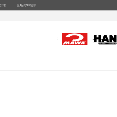
知书
全场满98包邮