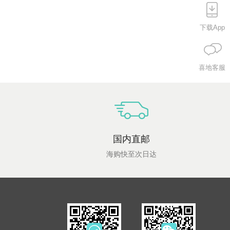
下载App
喜地客服
国内直邮
海购快至次日达