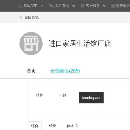
喜地APP
关注喜地
客户服务
消费者告
返回喜地
进口家居生活馆厂店
首页
全部商品(
285
)
品牌
不限
brookspace
lascelles
综合
销量
价格